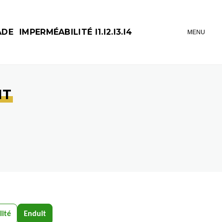
ADE
IMPERMÉABILITÉ I1.I2.I3.I4
MENU
NT
ité
Enduit