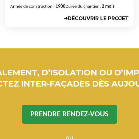
Année de construction :
1900
Durée du chantier :
2 mois
DÉCOUVRIR LE PROJET
➜
LEMENT, D’ISOLATION OU D’IM
TEZ INTER-FAÇADES DÈS AUJOU
PRENDRE RENDEZ-VOUS
ou