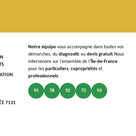
Notre équipe
vous accompagne dans toutes vos
démarches, du
diagnostic
au
devis gratuit
.Nous
EN
intervenons sur l’ensemble de l’
Île-de-France
TS
pour les
particuliers
,
copropriétés
et
LATION
professionnels
.
95
78
92
75
93
ÉE 7131