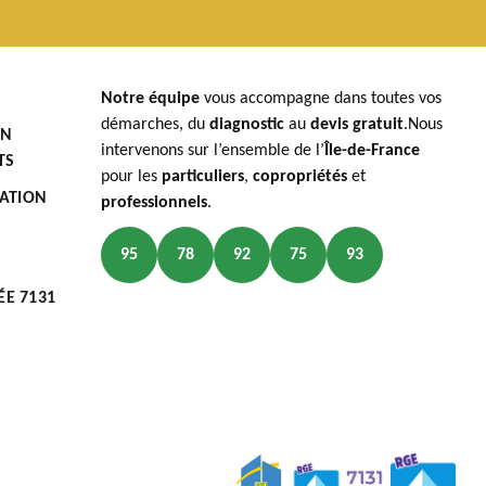
Notre équipe
vous accompagne dans toutes vos
démarches, du
diagnostic
au
devis gratuit
.Nous
EN
intervenons sur l’ensemble de l’
Île-de-France
TS
pour les
particuliers
,
copropriétés
et
LATION
professionnels
.
95
78
92
75
93
ÉE 7131