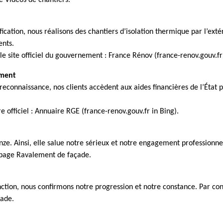
e Vidéos de chantiers.
fication, nous réalisons des chantiers d’isolation thermique par l’ext
nts.
r le site officiel du gouvernement : France Rénov (france-renov.gouv.fr
ement
reconnaissance, nos clients accèdent aux aides financières de l’État 
e officiel : Annuaire RGE (france-renov.gouv.fr in Bing).
e. Ainsi, elle salue notre sérieux et notre engagement professionne
 page Ravalement de façade.
nction, nous confirmons notre progression et notre constance. Par con
çade.