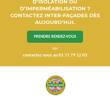
D’ISOLATION OU
D’IMPERMÉABILISATION ?
CONTACTEZ INTER-FAÇADES DÈS
AUJOURD’HUI.
PRENDRE RENDEZ-VOUS
ou
contactez nous au 01 71 79 12 03