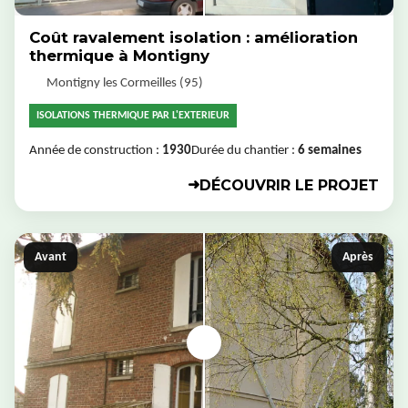
Coût ravalement isolation : amélioration
thermique à Montigny
Montigny les Cormeilles (95)
ISOLATIONS THERMIQUE PAR L'EXTERIEUR
Année de construction :
1930
Durée du chantier :
6 semaines
DÉCOUVRIR LE PROJET
➜
Avant
Après