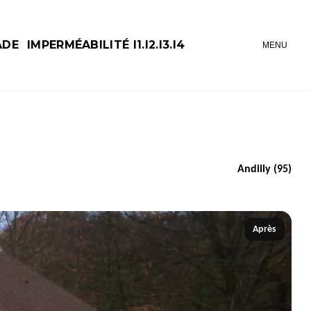
ADE
IMPERMÉABILITÉ I1.I2.I3.I4
MENU
Andilly (95)
Après