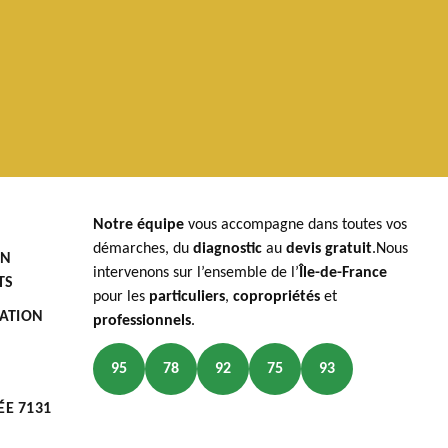
Notre équipe
vous accompagne dans toutes vos
démarches, du
diagnostic
au
devis gratuit
.Nous
EN
intervenons sur l’ensemble de l’
Île-de-France
TS
pour les
particuliers
,
copropriétés
et
LATION
professionnels
.
95
78
92
75
93
ÉE 7131