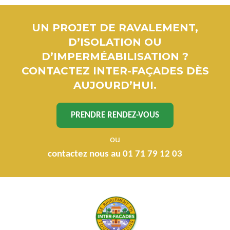
UN PROJET DE RAVALEMENT,
D’ISOLATION OU
D’IMPERMÉABILISATION ?
CONTACTEZ INTER-FAÇADES DÈS
AUJOURD’HUI.
PRENDRE RENDEZ-VOUS
ou
contactez nous au 01 71 79 12 03