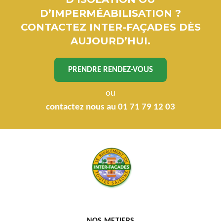
D’IMPERMÉABILISATION ?
CONTACTEZ INTER-FAÇADES DÈS
AUJOURD’HUI.
PRENDRE RENDEZ-VOUS
ou
contactez nous au 01 71 79 12 03